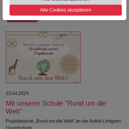
Einsatz, Teamgeist und Spielfreude trat unsere…
Alle Cookies akzeptieren
Weiterlesen
23.04.2025
Mit unserer Schule "Rund um die
Welt"
Projektwoche „Rund um die Welt“ an der Astrid-Lindgren-
Grundschule