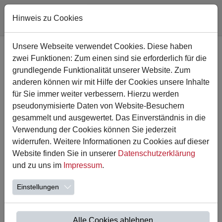
Hinweis zu Cookies
Zum Hauptinhalt springen
Unsere Webseite verwendet Cookies. Diese haben
zwei Funktionen: Zum einen sind sie erforderlich für die
grundlegende Funktionalität unserer Website. Zum
anderen können wir mit Hilfe der Cookies unsere Inhalte
für Sie immer weiter verbessern. Hierzu werden
pseudonymisierte Daten von Website-Besuchern
gesammelt und ausgewertet. Das Einverständnis in die
Verwendung der Cookies können Sie jederzeit
widerrufen. Weitere Informationen zu Cookies auf dieser
Website finden Sie in unserer
Datenschutzerklärung
09.09.2022
und zu uns im
Impressum
.
Klimameilen
Einstellungen
Liebe Eltern,
in der nächsten Woche starten an der Astrid Lindgren
Schule wieder die alljährlichen Kilmawochen. Am Montag
Alle Cookies ablehnen