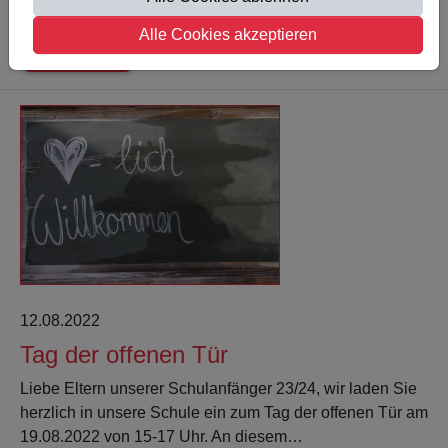
erhalten die Kinder ein…
Alle Cookies akzeptieren
Weiterlesen
12.08.2022
Tag der offenen Tür
Liebe Eltern unserer Schulanfänger 23/24, wir laden Sie
herzlich in unsere Schule ein zum Tag der offenen Tür am
19.08.2022 von 15-17 Uhr. An diesem…