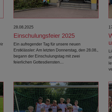
28.08.2025
1
Einschulungsfeier 2025
W
u
ir
Ein aufregender Tag für unsere neuen
Erstklässler: Am letzten Donnerstag, den 28.08.,
Li
begann der Einschulungstag mit zwei
a
feierlichen Gottesdiensten…
l
v
Weiterlesen