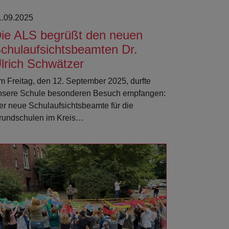
1.09.2025
ie ALS begrüßt den neuen
chulaufsichtsbeamten Dr.
lrich Schwätzer
m Freitag, den 12. September 2025, durfte
nsere Schule besonderen Besuch empfangen:
er neue Schulaufsichtsbeamte für die
rundschulen im Kreis…