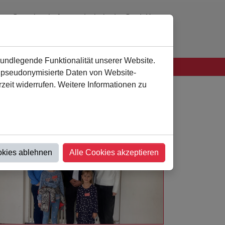
Gemeinschaftsgrundschule der Stadt Kamen
0 23 07 - 94 41 60
verwaltung
@
als-kamen.de
rundlegende Funktionalität unserer Website.
n pseudonymisierte Daten von Website-
eit widerrufen. Weitere Informationen zu
okies ablehnen
Alle Cookies akzeptieren