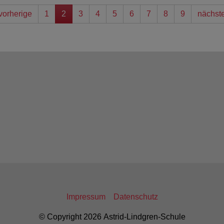
vorherige
1
2
3
4
5
6
7
8
9
nächst
Impressum
Datenschutz
© Copyright 2026 Astrid-Lindgren-Schule