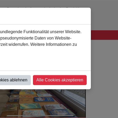
Gemeinschaftsgrundschule der Stadt Kamen
0 23 07 - 94 41 60
verwaltung
@
als-kamen.de
rundlegende Funktionalität unserer Website.
n pseudonymisierte Daten von Website-
eit widerrufen. Weitere Informationen zu
okies ablehnen
Alle Cookies akzeptieren