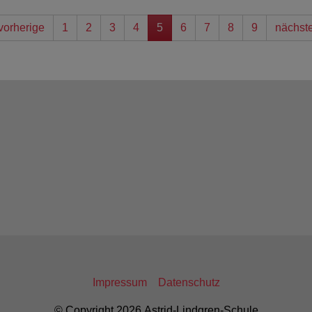
vorherige
1
2
3
4
5
6
7
8
9
nächst
Impressum
Datenschutz
© Copyright 2026 Astrid-Lindgren-Schule