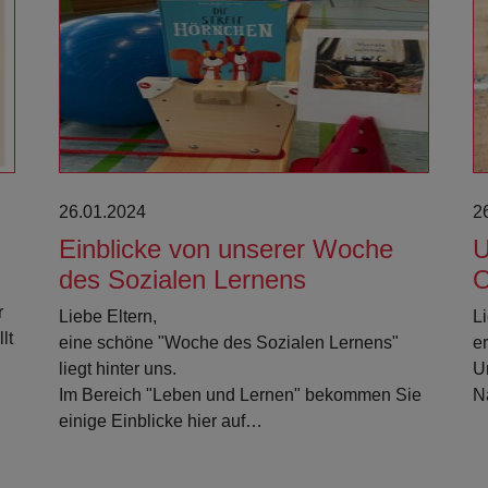
Weiterlesen
26.01.2024
2
Einblicke von unserer Woche
U
des Sozialen Lernens
O
r
Liebe Eltern,
L
lt
eine schöne "Woche des Sozialen Lernens"
e
liegt hinter uns.
U
Im Bereich "Leben und Lernen" bekommen Sie
N
einige Einblicke hier auf…