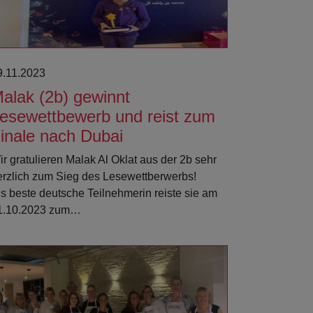
9.11.2023
alak (2b) gewinnt
esewettbewerb und reist zum
inale nach Dubai
ir gratulieren Malak Al Oklat aus der 2b sehr
erzlich zum Sieg des Lesewettberwerbs!
ls beste deutsche Teilnehmerin reiste sie am
1.10.2023 zum…