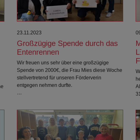
23.11.2023
0
Großzügige Spende durch das
M
Entenrennen
L
F
Wir freuen uns sehr über eine großzügige
Spende von 2000€, die Frau Mies diese Woche
W
stellvertretend für unseren Förderverin
h
entgegen nehmen durfte.
ne
A
…
3