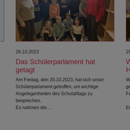
Weiterlesen
26.10.2023
2
Das Schülerparlament hat
W
getagt
H
Am Freitag, den 20.10.2023, hat sich unser
W
Schülerparlament getroffen, um wichtige
g
Angelegenheiten des Schulalltags zu
F
besprechen.
Es nahmen die…
E