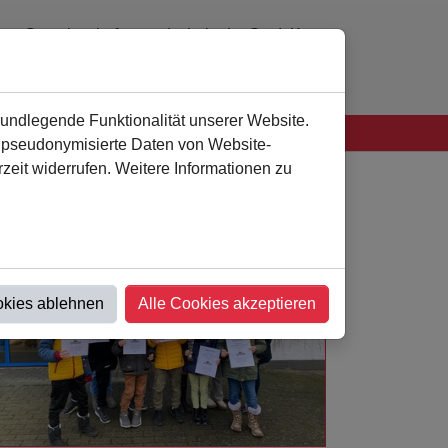
Gemeinschaftsgrundschule der Stadt Kamen
0 23 07 - 94 41 60
verwaltung
@
als-kamen.de
rundlegende Funktionalität unserer Website.
n pseudonymisierte Daten von Website-
eit widerrufen. Weitere Informationen zu
okies ablehnen
Alle Cookies akzeptieren