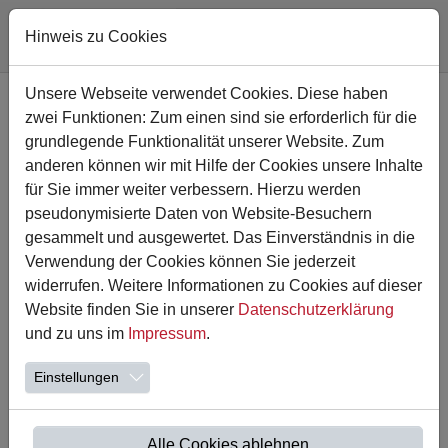
Hinweis zu Cookies
Zum Hauptinhalt springen
Unsere Webseite verwendet Cookies. Diese haben
zwei Funktionen: Zum einen sind sie erforderlich für die
grundlegende Funktionalität unserer Website. Zum
anderen können wir mit Hilfe der Cookies unsere Inhalte
für Sie immer weiter verbessern. Hierzu werden
pseudonymisierte Daten von Website-Besuchern
gesammelt und ausgewertet. Das Einverständnis in die
Verwendung der Cookies können Sie jederzeit
widerrufen. Weitere Informationen zu Cookies auf dieser
Website finden Sie in unserer
Datenschutzerklärung
16.04.2026
und zu uns im
Impressum
.
Unser Schulfest 2026
Einstellungen
Wir freuen uns sehr, Sie herzlich zu unserem diesjährigen
Schulfest einzuladen!
📅 Datum: 30.05.2026 | 🕒 Uhrzeit: 12-16 Uhr
Alle Cookies ablehnen