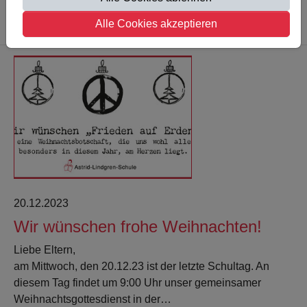
Weiterlesen
Alle Cookies akzeptieren
20.12.2023
Wir wünschen frohe Weihnachten!
Liebe Eltern,
am Mittwoch, den 20.12.23 ist der letzte Schultag. An
diesem Tag findet um 9:00 Uhr unser gemeinsamer
Weihnachtsgottesdienst in der…