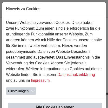
Hinweis zu Cookies
Zum Hauptinhalt springen
Unsere Webseite verwendet Cookies. Diese haben
zwei Funktionen: Zum einen sind sie erforderlich für die
grundlegende Funktionalität unserer Website. Zum
anderen können wir mit Hilfe der Cookies unsere Inhalte
für Sie immer weiter verbessern. Hierzu werden
pseudonymisierte Daten von Website-Besuchern
gesammelt und ausgewertet. Das Einverständnis in die
Verwendung der Cookies können Sie jederzeit
widerrufen. Weitere Informationen zu Cookies auf dieser
Website finden Sie in unserer
Datenschutzerklärung
18.01.2024
und zu uns im
Impressum
.
Elternmesse am 17.03.24
Einstellungen
Am Sonntag, 17.03.2024, findet von 11 - 14 Uhr die 3. Kame
Elternmesse in der Stadthalle Kamen statt.
Hier dreht sich alles um die Familie! …
Alle Cookies ablehnen