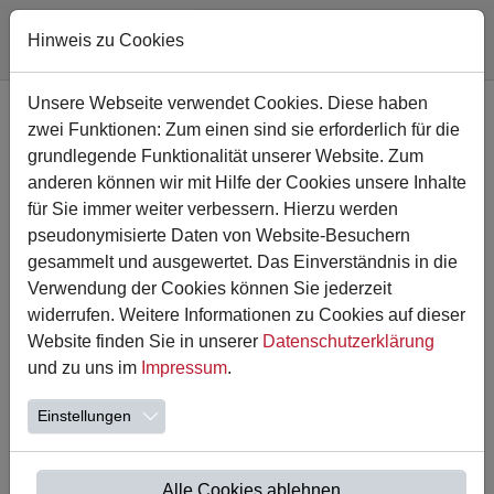
Hinweis zu Cookies
Zum Hauptinhalt springen
Unsere Webseite verwendet Cookies. Diese haben
zwei Funktionen: Zum einen sind sie erforderlich für die
grundlegende Funktionalität unserer Website. Zum
anderen können wir mit Hilfe der Cookies unsere Inhalte
für Sie immer weiter verbessern. Hierzu werden
pseudonymisierte Daten von Website-Besuchern
gesammelt und ausgewertet. Das Einverständnis in die
Verwendung der Cookies können Sie jederzeit
widerrufen. Weitere Informationen zu Cookies auf dieser
Website finden Sie in unserer
Datenschutzerklärung
18.09.2023
und zu uns im
Impressum
.
Wir sammeln Klimameilen
Einstellungen
Liebe Eltern,
momentan finden an der Astrid Lindgren Schule wieder
die alljährlichen Klimawochen statt. Bei der Aktion, die an
Alle Cookies ablehnen