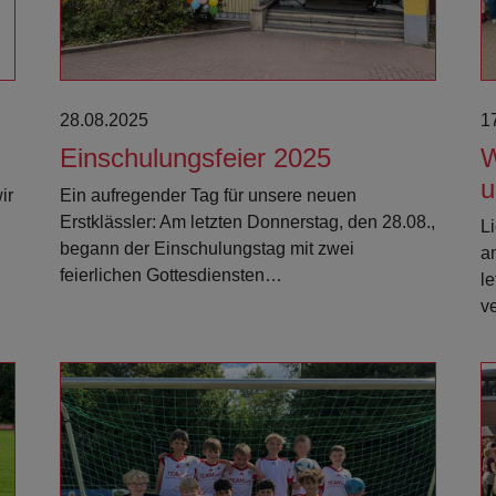
28.08.2025
1
Einschulungsfeier 2025
W
u
ir
Ein aufregender Tag für unsere neuen
Erstklässler: Am letzten Donnerstag, den 28.08.,
Li
begann der Einschulungstag mit zwei
a
feierlichen Gottesdiensten…
l
v
Weiterlesen