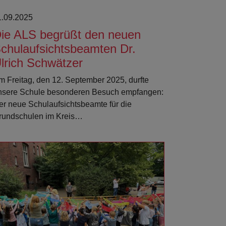
1.09.2025
ie ALS begrüßt den neuen
chulaufsichtsbeamten Dr.
lrich Schwätzer
m Freitag, den 12. September 2025, durfte
nsere Schule besonderen Besuch empfangen:
er neue Schulaufsichtsbeamte für die
rundschulen im Kreis…