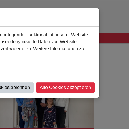
Gemeinschaftsgrundschule der Stadt Kamen
0 23 07 - 94 41 60
verwaltung
@
als-kamen.de
rundlegende Funktionalität unserer Website.
n pseudonymisierte Daten von Website-
eit widerrufen. Weitere Informationen zu
okies ablehnen
Alle Cookies akzeptieren