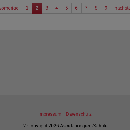
vorherige
1
2
3
4
5
6
7
8
9
nächst
Impressum
Datenschutz
© Copyright 2026 Astrid-Lindgren-Schule