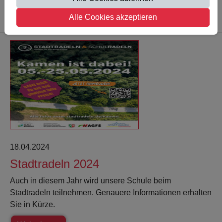
Weiterlesen
Alle Cookies akzeptieren
18.04.2024
Stadtradeln 2024
Auch in diesem Jahr wird unsere Schule beim
Stadtradeln teilnehmen. Genauere Informationen erhalten
Sie in Kürze.