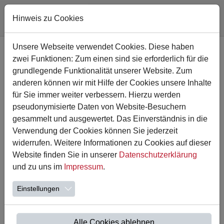
Hinweis zu Cookies
Zum Hauptinhalt springen
Unsere Webseite verwendet Cookies. Diese haben
zwei Funktionen: Zum einen sind sie erforderlich für die
grundlegende Funktionalität unserer Website. Zum
anderen können wir mit Hilfe der Cookies unsere Inhalte
für Sie immer weiter verbessern. Hierzu werden
pseudonymisierte Daten von Website-Besuchern
gesammelt und ausgewertet. Das Einverständnis in die
Verwendung der Cookies können Sie jederzeit
widerrufen. Weitere Informationen zu Cookies auf dieser
Website finden Sie in unserer
Datenschutzerklärung
18.04.2024
und zu uns im
Impressum
.
Sponsorenlauf
Einstellungen
Am 12.04. fand unser Sponsorenlauf statt. Nach einem
gemeinsamen Aufwärmprogramm liefen die Kinder bei
guten Wetterverhältnissen auf der 400m langen…
Alle Cookies ablehnen