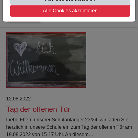
erhalten die Kinder ein…
Alle Cookies akzeptieren
Weiterlesen
12.08.2022
Tag der offenen Tür
Liebe Eltern unserer Schulanfänger 23/24, wir laden Sie
herzlich in unsere Schule ein zum Tag der offenen Tür am
19.08.2022 von 15-17 Uhr. An diesem…