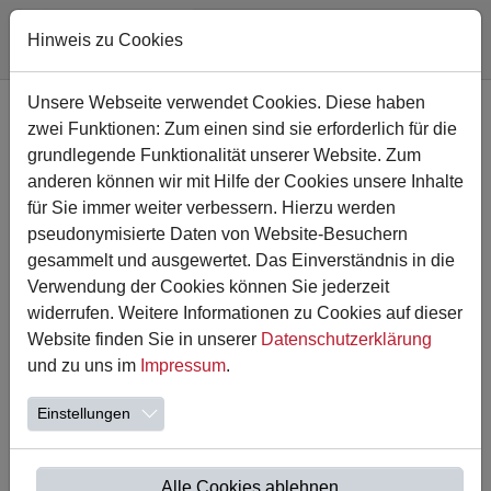
Hinweis zu Cookies
Zum Hauptinhalt springen
Unsere Webseite verwendet Cookies. Diese haben
zwei Funktionen: Zum einen sind sie erforderlich für die
grundlegende Funktionalität unserer Website. Zum
anderen können wir mit Hilfe der Cookies unsere Inhalte
für Sie immer weiter verbessern. Hierzu werden
pseudonymisierte Daten von Website-Besuchern
gesammelt und ausgewertet. Das Einverständnis in die
Verwendung der Cookies können Sie jederzeit
widerrufen. Weitere Informationen zu Cookies auf dieser
Website finden Sie in unserer
Datenschutzerklärung
09.09.2022
und zu uns im
Impressum
.
Klimameilen
Einstellungen
Liebe Eltern,
in der nächsten Woche starten an der Astrid Lindgren
Schule wieder die alljährlichen Kilmawochen. Am Montag
Alle Cookies ablehnen