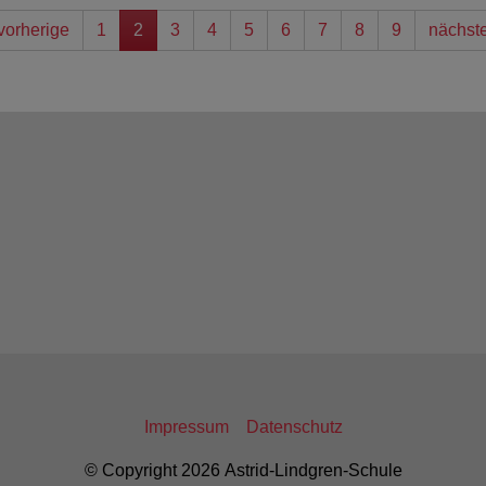
vorherige
1
2
3
4
5
6
7
8
9
nächst
Impressum
Datenschutz
© Copyright 2026 Astrid-Lindgren-Schule