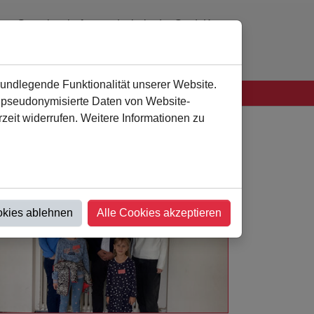
Gemeinschaftsgrundschule der Stadt Kamen
0 23 07 - 94 41 60
verwaltung
@
als-kamen.de
rundlegende Funktionalität unserer Website.
n pseudonymisierte Daten von Website-
eit widerrufen. Weitere Informationen zu
okies ablehnen
Alle Cookies akzeptieren