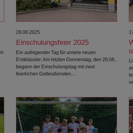
28.08.2025
1
Einschulungsfeier 2025
W
u
ir
Ein aufregender Tag für unsere neuen
Erstklässler: Am letzten Donnerstag, den 28.08.,
Li
begann der Einschulungstag mit zwei
a
feierlichen Gottesdiensten…
l
v
Weiterlesen