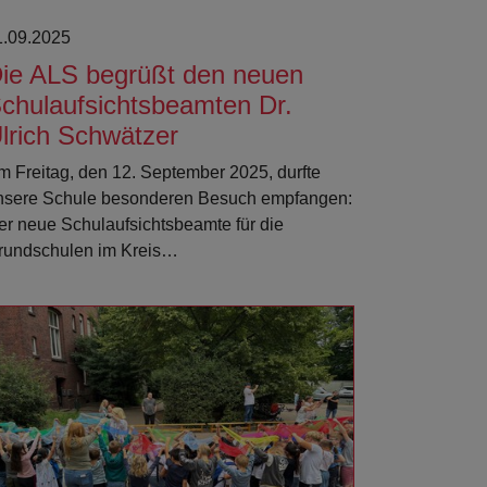
1.09.2025
ie ALS begrüßt den neuen
chulaufsichtsbeamten Dr.
lrich Schwätzer
m Freitag, den 12. September 2025, durfte
nsere Schule besonderen Besuch empfangen:
er neue Schulaufsichtsbeamte für die
rundschulen im Kreis…