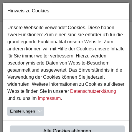
Hinweis zu Cookies
Zum Hauptinhalt springen
Unsere Webseite verwendet Cookies. Diese haben
zwei Funktionen: Zum einen sind sie erforderlich für die
grundlegende Funktionalität unserer Website. Zum
anderen können wir mit Hilfe der Cookies unsere Inhalte
für Sie immer weiter verbessern. Hierzu werden
pseudonymisierte Daten von Website-Besuchern
gesammelt und ausgewertet. Das Einverständnis in die
Verwendung der Cookies können Sie jederzeit
widerrufen. Weitere Informationen zu Cookies auf dieser
Website finden Sie in unserer
Datenschutzerklärung
07.05.2025
und zu uns im
Impressum
.
Stadtmeisterschaften im
Mädchenfußball
Einstellungen
Am 30.04.2025 fanden die diesjährigen
Stadtmeisterschaften im Mädchenfußball statt. Mit viel
Alle Cookies ablehnen