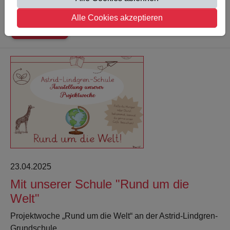
Einsatz, Teamgeist und Spielfreude trat unsere…
Alle Cookies akzeptieren
Weiterlesen
23.04.2025
Mit unserer Schule "Rund um die
Welt"
Projektwoche „Rund um die Welt“ an der Astrid-Lindgren-
Grundschule