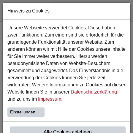
Hinweis zu Cookies
Zum Hauptinhalt springen
Unsere Webseite verwendet Cookies. Diese haben
zwei Funktionen: Zum einen sind sie erforderlich für die
grundlegende Funktionalität unserer Website. Zum
anderen können wir mit Hilfe der Cookies unsere Inhalte
für Sie immer weiter verbessern. Hierzu werden
pseudonymisierte Daten von Website-Besuchern
gesammelt und ausgewertet. Das Einverständnis in die
Verwendung der Cookies können Sie jederzeit
widerrufen. Weitere Informationen zu Cookies auf dieser
Website finden Sie in unserer
Datenschutzerklärung
17.02.2023
und zu uns im
Impressum
.
Heeren Helau
Einstellungen
Das Team der Astrid-Lindgren-Schule wünscht allen eine
schöne Karnevalszeit.
Alle Cookies ablehnen