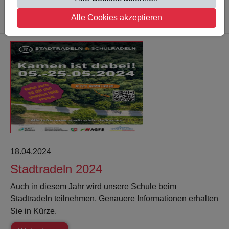
Weiterlesen
Alle Cookies akzeptieren
18.04.2024
Stadtradeln 2024
Auch in diesem Jahr wird unsere Schule beim
Stadtradeln teilnehmen. Genauere Informationen erhalten
Sie in Kürze.