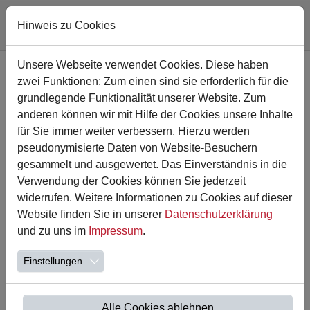
Hinweis zu Cookies
Zum Hauptinhalt springen
Unsere Webseite verwendet Cookies. Diese haben
zwei Funktionen: Zum einen sind sie erforderlich für die
grundlegende Funktionalität unserer Website. Zum
anderen können wir mit Hilfe der Cookies unsere Inhalte
für Sie immer weiter verbessern. Hierzu werden
pseudonymisierte Daten von Website-Besuchern
gesammelt und ausgewertet. Das Einverständnis in die
Verwendung der Cookies können Sie jederzeit
widerrufen. Weitere Informationen zu Cookies auf dieser
Website finden Sie in unserer
Datenschutzerklärung
18.04.2024
und zu uns im
Impressum
.
Sponsorenlauf
Einstellungen
Am 12.04. fand unser Sponsorenlauf statt. Nach einem
gemeinsamen Aufwärmprogramm liefen die Kinder bei
guten Wetterverhältnissen auf der 400m langen…
Alle Cookies ablehnen