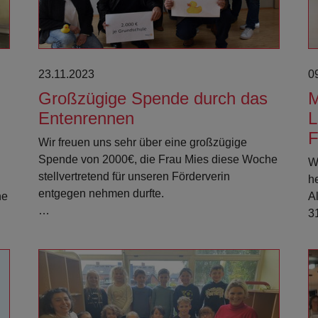
23.11.2023
0
Großzügige Spende durch das
M
Entenrennen
L
F
Wir freuen uns sehr über eine großzügige
Spende von 2000€, die Frau Mies diese Woche
W
stellvertretend für unseren Förderverin
h
entgegen nehmen durfte.
ne
A
…
3