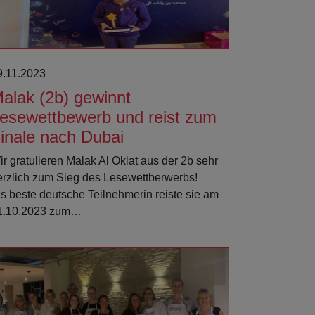
9.11.2023
alak (2b) gewinnt
esewettbewerb und reist zum
inale nach Dubai
ir gratulieren Malak Al Oklat aus der 2b sehr
erzlich zum Sieg des Lesewettberwerbs!
ls beste deutsche Teilnehmerin reiste sie am
1.10.2023 zum…