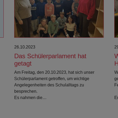
Weiterlesen
26.10.2023
2
Das Schülerparlament hat
W
getagt
H
Am Freitag, den 20.10.2023, hat sich unser
W
Schülerparlament getroffen, um wichtige
g
Angelegenheiten des Schulalltags zu
F
besprechen.
Es nahmen die…
E