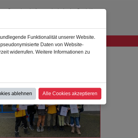
Gemeinschaftsgrundschule der Stadt Kamen
0 23 07 - 94 41 60
verwaltung
@
als-kamen.de
rundlegende Funktionalität unserer Website.
n pseudonymisierte Daten von Website-
eit widerrufen. Weitere Informationen zu
okies ablehnen
Alle Cookies akzeptieren