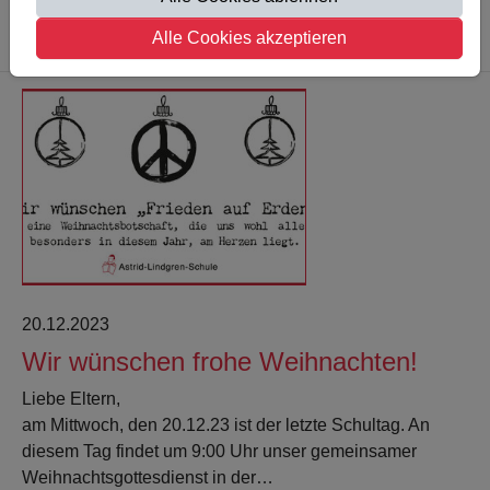
Weiterlesen
Alle Cookies akzeptieren
20.12.2023
Wir wünschen frohe Weihnachten!
Liebe Eltern,
am Mittwoch, den 20.12.23 ist der letzte Schultag. An
diesem Tag findet um 9:00 Uhr unser gemeinsamer
Weihnachtsgottesdienst in der…