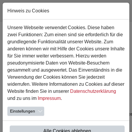
Hinweis zu Cookies
Zum Hauptinhalt springen
Unsere Webseite verwendet Cookies. Diese haben
zwei Funktionen: Zum einen sind sie erforderlich für die
grundlegende Funktionalität unserer Website. Zum
anderen können wir mit Hilfe der Cookies unsere Inhalte
für Sie immer weiter verbessern. Hierzu werden
pseudonymisierte Daten von Website-Besuchern
gesammelt und ausgewertet. Das Einverständnis in die
Verwendung der Cookies können Sie jederzeit
widerrufen. Weitere Informationen zu Cookies auf dieser
Website finden Sie in unserer
Datenschutzerklärung
18.01.2024
und zu uns im
Impressum
.
Elternmesse am 17.03.24
Einstellungen
Am Sonntag, 17.03.2024, findet von 11 - 14 Uhr die 3. Kame
Elternmesse in der Stadthalle Kamen statt.
Hier dreht sich alles um die Familie! …
Alle Cookies ablehnen