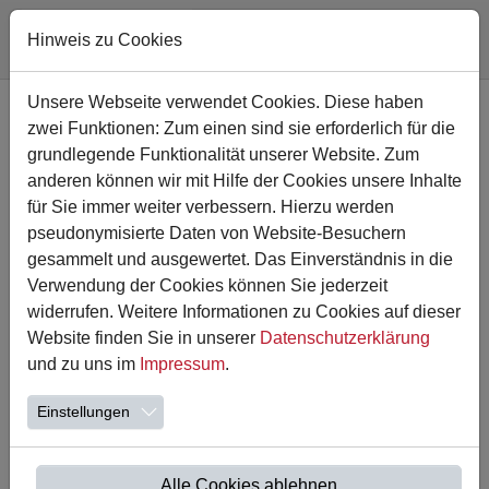
Hinweis zu Cookies
Zum Hauptinhalt springen
Unsere Webseite verwendet Cookies. Diese haben
zwei Funktionen: Zum einen sind sie erforderlich für die
grundlegende Funktionalität unserer Website. Zum
anderen können wir mit Hilfe der Cookies unsere Inhalte
für Sie immer weiter verbessern. Hierzu werden
pseudonymisierte Daten von Website-Besuchern
gesammelt und ausgewertet. Das Einverständnis in die
Verwendung der Cookies können Sie jederzeit
widerrufen. Weitere Informationen zu Cookies auf dieser
Website finden Sie in unserer
Datenschutzerklärung
17.02.2023
und zu uns im
Impressum
.
Heeren Helau
Einstellungen
Das Team der Astrid-Lindgren-Schule wünscht allen eine
schöne Karnevalszeit.
Alle Cookies ablehnen