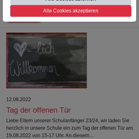
erhalten die Kinder ein…
Alle Cookies akzeptieren
Weiterlesen
12.08.2022
Tag der offenen Tür
Liebe Eltern unserer Schulanfänger 23/24, wir laden Sie
herzlich in unsere Schule ein zum Tag der offenen Tür am
19.08.2022 von 15-17 Uhr. An diesem…