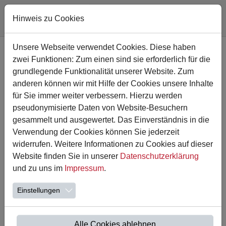
Hinweis zu Cookies
Zum Hauptinhalt springen
Unsere Webseite verwendet Cookies. Diese haben
zwei Funktionen: Zum einen sind sie erforderlich für die
grundlegende Funktionalität unserer Website. Zum
anderen können wir mit Hilfe der Cookies unsere Inhalte
für Sie immer weiter verbessern. Hierzu werden
pseudonymisierte Daten von Website-Besuchern
gesammelt und ausgewertet. Das Einverständnis in die
Verwendung der Cookies können Sie jederzeit
widerrufen. Weitere Informationen zu Cookies auf dieser
Website finden Sie in unserer
Datenschutzerklärung
09.09.2022
und zu uns im
Impressum
.
Klimameilen
Einstellungen
Liebe Eltern,
in der nächsten Woche starten an der Astrid Lindgren
Schule wieder die alljährlichen Kilmawochen. Am Montag
Alle Cookies ablehnen