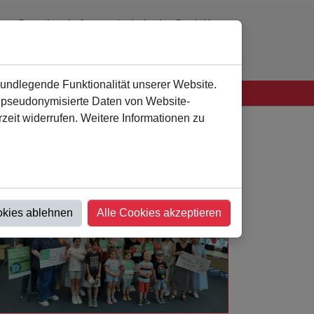
Gemeinschaftsgrundschule der Stadt Kamen
0 23 07 - 94 41 60
verwaltung
@
als-kamen.de
rundlegende Funktionalität unserer Website.
n pseudonymisierte Daten von Website-
eit widerrufen. Weitere Informationen zu
okies ablehnen
Alle Cookies akzeptieren