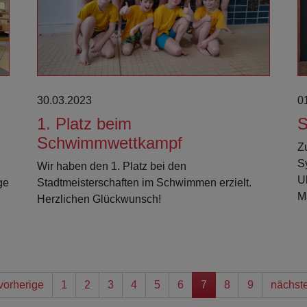
30.03.2023
0
1. Platz beim
S
Schwimmwettkampf
Z
S
Wir haben den 1. Platz bei den
U
ge
Stadtmeisterschaften im Schwimmen erzielt.
M
Herzlichen Glückwunsch!
vorherige
1
2
3
4
5
6
7
8
9
nächst