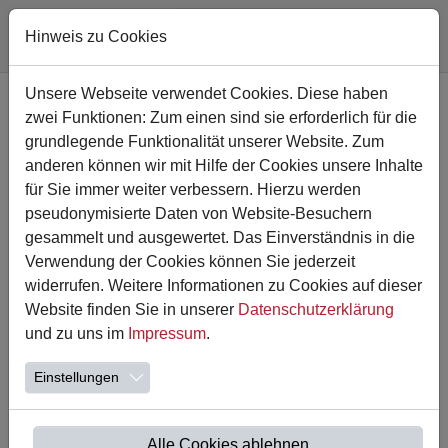
Hinweis zu Cookies
Zum Hauptinhalt springen
Unsere Webseite verwendet Cookies. Diese haben
zwei Funktionen: Zum einen sind sie erforderlich für die
grundlegende Funktionalität unserer Website. Zum
anderen können wir mit Hilfe der Cookies unsere Inhalte
für Sie immer weiter verbessern. Hierzu werden
pseudonymisierte Daten von Website-Besuchern
gesammelt und ausgewertet. Das Einverständnis in die
Verwendung der Cookies können Sie jederzeit
widerrufen. Weitere Informationen zu Cookies auf dieser
Website finden Sie in unserer
Datenschutzerklärung
17.02.2023
und zu uns im
Impressum
.
Heeren Helau
Einstellungen
Das Team der Astrid-Lindgren-Schule wünscht allen eine
schöne Karnevalszeit.
Alle Cookies ablehnen