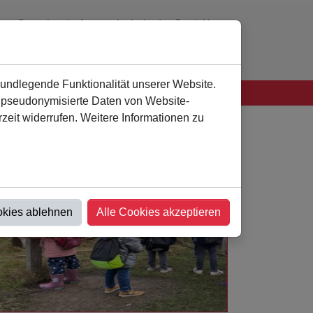
Gemeinschaftsgrundschule der Stadt Kamen
0 23 07 - 94 41 60
verwaltung
@
als-kamen.de
rundlegende Funktionalität unserer Website.
n pseudonymisierte Daten von Website-
eit widerrufen. Weitere Informationen zu
okies ablehnen
Alle Cookies akzeptieren