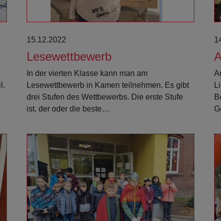
15.12.2022
1
Lesewettbewerb
A
In der vierten Klasse kann man am
A
l.
Lesewettbewerb in Kamen teilnehmen. Es gibt
L
drei Stufen des Wettbewerbs. Die erste Stufe
B
ist, der oder die beste…
G
Weiterlesen