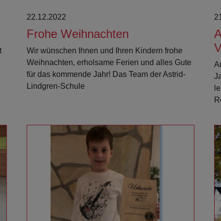
22.12.2022
2
Frohe Weihnachten
A
V
t
Wir wünschen Ihnen und Ihren Kindern frohe
Weihnachten, erholsame Ferien und alles Gute
A
für das kommende Jahr! Das Team der Astrid-
J
Lindgren-Schule
l
R
Weiterlesen