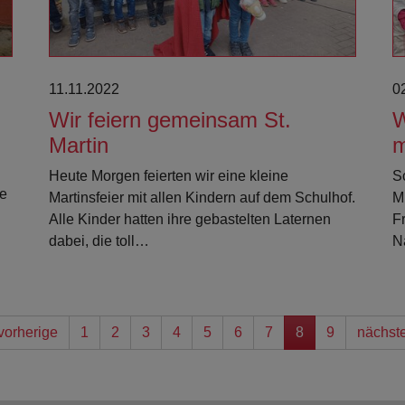
11.11.2022
0
Wir feiern gemeinsam St.
W
Martin
m
Heute Morgen feierten wir eine kleine
S
ke
Martinsfeier mit allen Kindern auf dem Schulhof.
M
Alle Kinder hatten ihre gebastelten Laternen
F
dabei, die toll…
N
vorherige
1
2
3
4
5
6
7
8
9
nächst