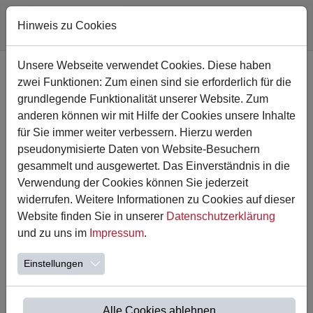
Hinweis zu Cookies
Zum Hauptinhalt springen
Unsere Webseite verwendet Cookies. Diese haben
zwei Funktionen: Zum einen sind sie erforderlich für die
grundlegende Funktionalität unserer Website. Zum
anderen können wir mit Hilfe der Cookies unsere Inhalte
für Sie immer weiter verbessern. Hierzu werden
pseudonymisierte Daten von Website-Besuchern
gesammelt und ausgewertet. Das Einverständnis in die
Verwendung der Cookies können Sie jederzeit
widerrufen. Weitere Informationen zu Cookies auf dieser
Website finden Sie in unserer
Datenschutzerklärung
16.04.2026
und zu uns im
Impressum
.
Unser Schulfest 2026
Einstellungen
Wir freuen uns sehr, Sie herzlich zu unserem diesjährigen
Schulfest einzuladen!
📅 Datum: 30.05.2026 | 🕒 Uhrzeit: 12-16 Uhr
Alle Cookies ablehnen