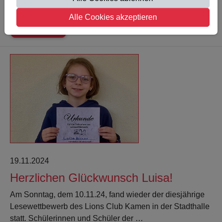
bedanken. Diese wurden in der vergangenen Woche…
Alle Cookies akzeptieren
Weiterlesen
19.11.2024
Herzlichen Glückwunsch Luisa!
Am Sonntag, dem 10.11.24, fand wieder der diesjährige
Lesewettbewerb des Lions Club Kamen in der Stadthalle
statt. Schülerinnen und Schüler der …