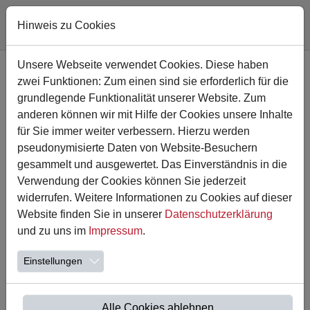
Hinweis zu Cookies
Zum Hauptinhalt springen
Unsere Webseite verwendet Cookies. Diese haben
zwei Funktionen: Zum einen sind sie erforderlich für die
grundlegende Funktionalität unserer Website. Zum
anderen können wir mit Hilfe der Cookies unsere Inhalte
für Sie immer weiter verbessern. Hierzu werden
pseudonymisierte Daten von Website-Besuchern
gesammelt und ausgewertet. Das Einverständnis in die
Verwendung der Cookies können Sie jederzeit
widerrufen. Weitere Informationen zu Cookies auf dieser
Website finden Sie in unserer
Datenschutzerklärung
26.11.2024
und zu uns im
Impressum
.
Vielen herzlichen Dank für 103
Weihnachtspakete
Einstellungen
Wir möchten uns ganz herzlich bei allen Kindern und
Eltern für die zahlreichen Weihnachtspäckchen
Alle Cookies ablehnen