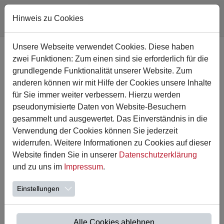
Hinweis zu Cookies
Zum Hauptinhalt springen
Unsere Webseite verwendet Cookies. Diese haben
zwei Funktionen: Zum einen sind sie erforderlich für die
grundlegende Funktionalität unserer Website. Zum
anderen können wir mit Hilfe der Cookies unsere Inhalte
für Sie immer weiter verbessern. Hierzu werden
pseudonymisierte Daten von Website-Besuchern
gesammelt und ausgewertet. Das Einverständnis in die
Verwendung der Cookies können Sie jederzeit
widerrufen. Weitere Informationen zu Cookies auf dieser
Website finden Sie in unserer
Datenschutzerklärung
18.04.2024
und zu uns im
Impressum
.
Sponsorenlauf
Einstellungen
Am 12.04. fand unser Sponsorenlauf statt. Nach einem
gemeinsamen Aufwärmprogramm liefen die Kinder bei
guten Wetterverhältnissen auf der 400m langen…
Alle Cookies ablehnen