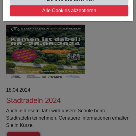
Weiterlesen
Alle Cookies akzeptieren
18.04.2024
Stadtradeln 2024
Auch in diesem Jahr wird unsere Schule beim
Stadtradeln teilnehmen. Genauere Informationen erhalten
Sie in Kürze.