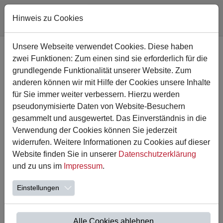
Hinweis zu Cookies
Zum Hauptinhalt springen
Unsere Webseite verwendet Cookies. Diese haben
zwei Funktionen: Zum einen sind sie erforderlich für die
grundlegende Funktionalität unserer Website. Zum
anderen können wir mit Hilfe der Cookies unsere Inhalte
für Sie immer weiter verbessern. Hierzu werden
pseudonymisierte Daten von Website-Besuchern
gesammelt und ausgewertet. Das Einverständnis in die
Verwendung der Cookies können Sie jederzeit
widerrufen. Weitere Informationen zu Cookies auf dieser
Website finden Sie in unserer
Datenschutzerklärung
16.04.2026
und zu uns im
Impressum
.
Unser Schulfest 2026
Einstellungen
Wir freuen uns sehr, Sie herzlich zu unserem diesjährigen
Schulfest einzuladen!
📅 Datum: 30.05.2026 | 🕒 Uhrzeit: 12-16 Uhr
Alle Cookies ablehnen