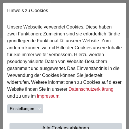
Hinweis zu Cookies
Sie sind hier:
Astrid-Lindgren-Schule
Leben und Lernen
Aus den Klassen
Unsere Webseite verwendet Cookies. Diese haben
Walklasse
zwei Funktionen: Zum einen sind sie erforderlich für die
Zum Hauptinhalt springen
grundlegende Funktionalität unserer Website. Zum
anderen können wir mit Hilfe der Cookies unsere Inhalte
Karneval in der Schule
für Sie immer weiter verbessern. Hierzu werden
pseudonymisierte Daten von Website-Besuchern
Wir sind als erste in die Turnhalle gegangen. Dann haben
gesammelt und ausgewertet. Das Einverständnis in die
wir Spiele gespielt.
Verwendung der Cookies können Sie jederzeit
Dann haben wir gegessen. Es war lecker. Die Pause war
widerrufen. Weitere Informationen zu Cookies auf dieser
toll. Wir haben gespielt,
Website finden Sie in unserer
Datenschutzerklärung
dass ich Diebe verhafte
und zu uns im
Impressum
.
Einstellungen
Alle Cookies ablehnen