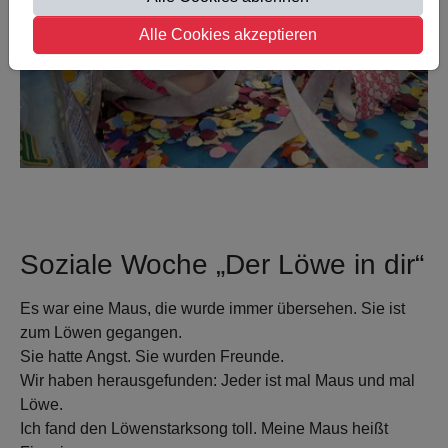
Alle Cookies akzeptieren
Soziale Woche „Der Löwe in dir“
Es war eine Maus, die wurde immer übersehen. Sie ist
zum Löwen gegangen.
Sie hatte Angst. Sie wurden Freunde.
Wir haben herausgefunden: Jeder ist mal Maus und mal
Löwe.
Ich fand den Löwenstarksong toll. Meine Maus heißt