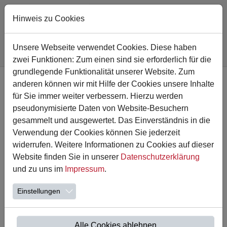
Hinweis zu Cookies
Sie sind hier:
Astrid-Lindgren-Schule
Leben und Lernen
Aus den Klassen
Unsere Webseite verwendet Cookies. Diese haben
Faultierklasse
zwei Funktionen: Zum einen sind sie erforderlich für die
Zum Hauptinhalt springen
grundlegende Funktionalität unserer Website. Zum
anderen können wir mit Hilfe der Cookies unsere Inhalte
Ostern 2025
für Sie immer weiter verbessern. Hierzu werden
pseudonymisierte Daten von Website-Besuchern
Der Osterhase hat am letzten Schultag die Faultierklasse
gesammelt und ausgewertet. Das Einverständnis in die
besucht und unsere Osternester gefüllt……
Verwendung der Cookies können Sie jederzeit
widerrufen. Weitere Informationen zu Cookies auf dieser
Website finden Sie in unserer
Datenschutzerklärung
und zu uns im
Impressum
.
Einstellungen
Alle Cookies ablehnen