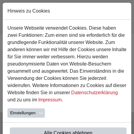
Hinweis zu Cookies
Sie sind hier:
Astrid-Lindgren-Schule
Termine
Unsere Webseite verwendet Cookies. Diese haben
zwei Funktionen: Zum einen sind sie erforderlich für die
Zum Hauptinhalt springen
grundlegende Funktionalität unserer Website. Zum
Hier
finden Sie die Termine für das Schuljahr 2025/26.
anderen können wir mit Hilfe der Cookies unsere Inhalte
für Sie immer weiter verbessern. Hierzu werden
Über Änderungen werden Sie zeitnah informiert.
pseudonymisierte Daten von Website-Besuchern
gesammelt und ausgewertet. Das Einverständnis in die
Verwendung der Cookies können Sie jederzeit
Kalender 2026
widerrufen. Weitere Informationen zu Cookies auf dieser
Website finden Sie in unserer
Datenschutzerklärung
Es gibt keine Veranstaltungen in der aktuellen Ansicht.
und zu uns im
Impressum
.
Einstellungen
Alle Cookies ablehnen