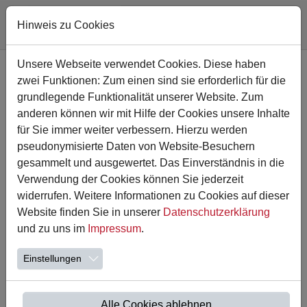
Hinweis zu Cookies
Zum Hauptinhalt springen
Unsere Webseite verwendet Cookies. Diese haben
zwei Funktionen: Zum einen sind sie erforderlich für die
grundlegende Funktionalität unserer Website. Zum
anderen können wir mit Hilfe der Cookies unsere Inhalte
für Sie immer weiter verbessern. Hierzu werden
pseudonymisierte Daten von Website-Besuchern
gesammelt und ausgewertet. Das Einverständnis in die
Verwendung der Cookies können Sie jederzeit
widerrufen. Weitere Informationen zu Cookies auf dieser
Website finden Sie in unserer
Datenschutzerklärung
16.04.2026
und zu uns im
Impressum
.
Unser Schulfest 2026
Einstellungen
Wir freuen uns sehr, Sie herzlich zu unserem diesjährigen
Schulfest einzuladen!
📅 Datum: 30.05.2026 | 🕒 Uhrzeit: 12-16 Uhr
Alle Cookies ablehnen