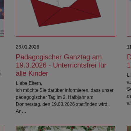
Weiterlesen
26.01.2026
1
Pädagogischer Ganztag am
D
19.3.2026 - Unterrichtsfrei für
1
alle Kinder
i
Li
a
Liebe Eltern,
Sc
ich möchte Sie darüber informieren, dass unser
d
pädagogischer Tag im 2. Halbjahr am
a
Donnerstag, den 19.03.2026 stattfinden wird.
An…