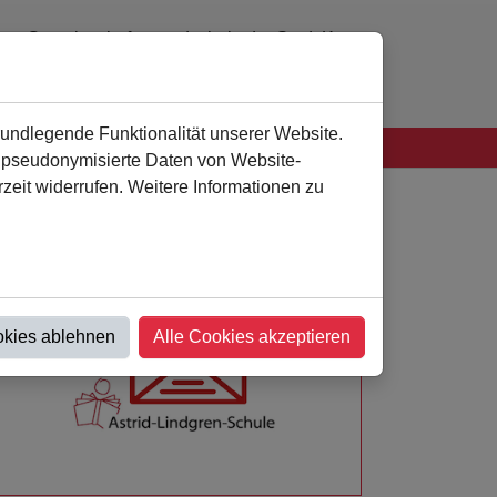
Gemeinschaftsgrundschule der Stadt Kamen
0 23 07 - 94 41 60
verwaltung
@
als-kamen.de
rundlegende Funktionalität unserer Website.
n pseudonymisierte Daten von Website-
eit widerrufen. Weitere Informationen zu
okies ablehnen
Alle Cookies akzeptieren