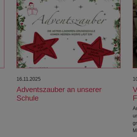
Weiterlesen
16.11.2025
1
Adventszauber an unserer
V
Schule
F
A
u
g
M