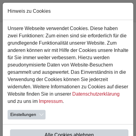
Hinweis zu Cookies
Zum Hauptinhalt springen
Unsere Webseite verwendet Cookies. Diese haben
zwei Funktionen: Zum einen sind sie erforderlich für die
grundlegende Funktionalität unserer Website. Zum
anderen können wir mit Hilfe der Cookies unsere Inhalte
für Sie immer weiter verbessern. Hierzu werden
pseudonymisierte Daten von Website-Besuchern
gesammelt und ausgewertet. Das Einverständnis in die
Verwendung der Cookies können Sie jederzeit
widerrufen. Weitere Informationen zu Cookies auf dieser
Website finden Sie in unserer
Datenschutzerklärung
16.04.2026
und zu uns im
Impressum
.
Unser Schulfest 2026
Einstellungen
Wir freuen uns sehr, Sie herzlich zu unserem diesjährigen
Schulfest einzuladen!
📅 Datum: 30.05.2026 | 🕒 Uhrzeit: 12-16 Uhr
Alle Cookies ablehnen