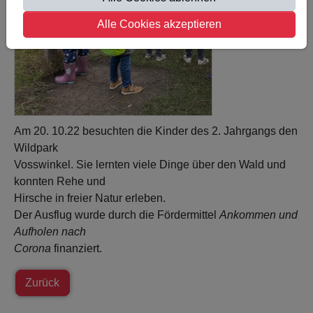
Alle Cookies akzeptieren
Am 20. 10.22 besuchten die Kinder des 2. Jahrgangs den
Wildpark
Vosswinkel. Sie lernten viele Dinge über den Wald und
konnten Rehe und
Hirsche in freier Natur erleben.
Der Ausflug wurde durch die Fördermittel
Ankommen und
Aufholen nach
Corona
finanziert.
Zurück