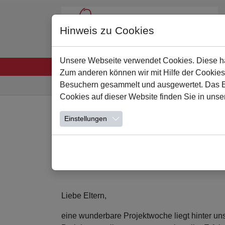
Hinweis zu Cookies
Unsere Webseite verwendet Cookies. Diese hab
Startseite
Unsere Schule
Leben und Lern
Zum anderen können wir mit Hilfe der Cookies
Sie sind hier:
Besuchern gesammelt und ausgewertet. Das Ein
Cookies auf dieser Website finden Sie in unse
Zum Hauptinhalt springen
Einstellungen
Elternbrief zu de
16.04.2025
Liebe Eltern,
eine wunderbare Projektwoche liegt hinter uns