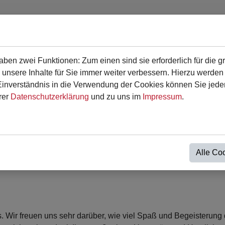
en zwei Funktionen: Zum einen sind sie erforderlich für die g
en
Für Eltern
Termine
Kontakt
 unsere Inhalte für Sie immer weiter verbessern. Hierzu werde
verständnis in die Verwendung der Cookies können Sie jederz
rer
Datenschutzerklärung
und zu uns im
Impressum
.
n Osterferien
Alle Co
. Wir freuen uns sehr darüber, wie viel Spaß und Begeisterung 