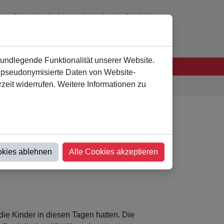
Gemeinschaftsgrundschule der Stadt Kamen
0 23 07 - 94 41 60
verwaltung
@
als-kamen.de
rundlegende Funktionalität unserer Website.
n pseudonymisierte Daten von Website-
eit widerrufen. Weitere Informationen zu
Astrid-Lindgren-Schule
Nachricht
okies ablehnen
Alle Cookies akzeptieren
die Kinder in diesen Tagen hatten. Die