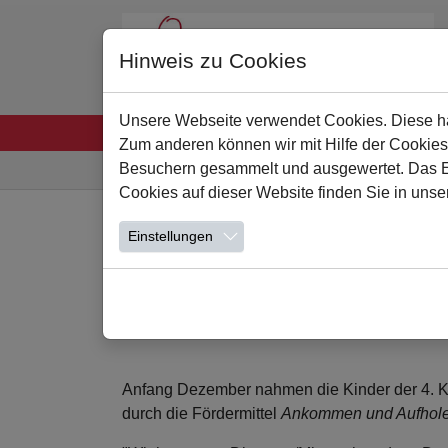
Hinweis zu Cookies
Unsere Webseite verwendet Cookies. Diese hab
Startseite
Unsere Schule
Leben und Lern
Zum anderen können wir mit Hilfe der Cookies
Sie sind hier:
Besuchern gesammelt und ausgewertet. Das Ein
Cookies auf dieser Website finden Sie in unse
Zum Hauptinhalt springen
Einstellungen
Tanzprojekt
20.12.2022
Anfang Dezember nahmen die Kinder der 4. Kl
durch die Fördermittel
Ankommen und Aufhole