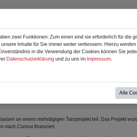
en zwei Funktionen: Zum einen sind sie erforderlich für die g
en
Für Eltern
Termine
Kontakt
 unsere Inhalte für Sie immer weiter verbessern. Hierzu werde
verständnis in die Verwendung der Cookies können Sie jederz
rer
Datenschutzerklärung
und zu uns im
Impressum
.
Alle Co
assen an einem mehrtägigen Tanzprojekt teil. Das Projekt wur
n nach Corona
finanziert.