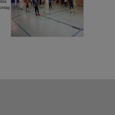
 das
Montag