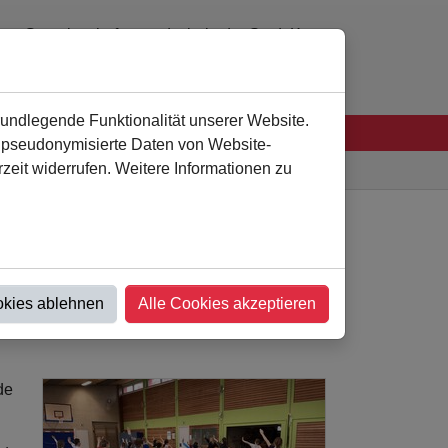
Gemeinschaftsgrundschule der Stadt Kamen
0 23 07 - 94 41 60
verwaltung
@
als-kamen.de
rundlegende Funktionalität unserer Website.
n pseudonymisierte Daten von Website-
eit widerrufen. Weitere Informationen zu
Astrid-Lindgren-Schule
Nachricht
okies ablehnen
Alle Cookies akzeptieren
de