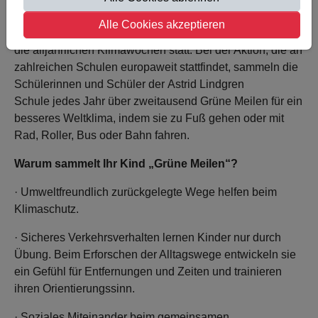
Liebe Eltern,
Alle Cookies akzeptieren
momentan finden an der Astrid Lindgren Schule wieder
die alljährlichen Klimawochen statt. Bei der Aktion, die an
zahlreichen Schulen europaweit stattfindet, sammeln die
Schülerinnen und Schüler der Astrid Lindgren
Schule jedes Jahr über zweitausend Grüne Meilen für ein
besseres Weltklima, indem sie zu Fuß gehen oder mit
Rad, Roller, Bus oder Bahn fahren.
Warum sammelt Ihr Kind „Grüne Meilen“?
· Umweltfreundlich zurückgelegte Wege helfen beim
Klimaschutz.
· Sicheres Verkehrsverhalten lernen Kinder nur durch
Übung. Beim Erforschen der Alltagswege entwickeln sie
ein Gefühl für Entfernungen und Zeiten und trainieren
ihren Orientierungssinn.
· Soziales Miteinander beim gemeinsamen