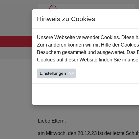
Hinweis zu Cookies
Unsere Webseite verwendet Cookies. Diese hab
Startseite
Unsere Schule
Leben und Lern
Zum anderen können wir mit Hilfe der Cookies
Sie sind hier:
Besuchern gesammelt und ausgewertet. Das Ein
Cookies auf dieser Website finden Sie in unse
Zum Hauptinhalt springen
Einstellungen
Wir wünschen fr
20.12.2023
Liebe Eltern,
am Mittwoch, den 20.12.23 ist der letzte Sch