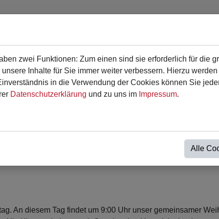
en zwei Funktionen: Zum einen sind sie erforderlich für die g
en
Für Eltern
Termine
Kontakt
 unsere Inhalte für Sie immer weiter verbessern. Hierzu werde
verständnis in die Verwendung der Cookies können Sie jederz
rer
Datenschutzerklärung
und zu uns im
Impressum
.
ohe Weihnachten!
Alle Co
ultag. An diesem Tag findet um 9:00 Uhr unser gemeinsamer Weih