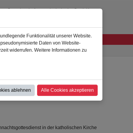
Gemeinschaftsgrundschule der Stadt Kamen
0 23 07 - 94 41 60
verwaltung
@
als-kamen.de
rundlegende Funktionalität unserer Website.
n pseudonymisierte Daten von Website-
eit widerrufen. Weitere Informationen zu
Astrid-Lindgren-Schule
Nachricht
okies ablehnen
Alle Cookies akzeptieren
nachtsgottesdienst in der katholischen Kirche