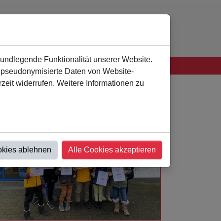
Gemeinschaftsgrundschule der Stadt Kamen
0 23 07 - 94 41 60
verwaltung
@
als-kamen.de
rundlegende Funktionalität unserer Website.
n pseudonymisierte Daten von Website-
eit widerrufen. Weitere Informationen zu
okies ablehnen
Alle Cookies akzeptieren