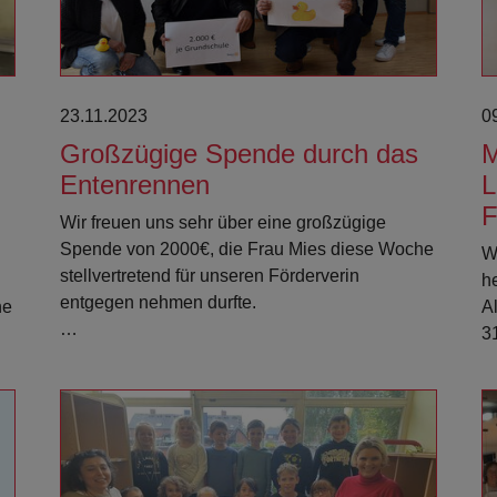
23.11.2023
0
Großzügige Spende durch das
M
Entenrennen
L
F
Wir freuen uns sehr über eine großzügige
Spende von 2000€, die Frau Mies diese Woche
W
stellvertretend für unseren Förderverin
h
entgegen nehmen durfte.
ne
A
…
3