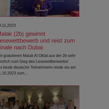
9.11.2023
alak (2b) gewinnt
esewettbewerb und reist zum
inale nach Dubai
ir gratulieren Malak Al Oklat aus der 2b sehr
erzlich zum Sieg des Lesewettberwerbs!
ls beste deutsche Teilnehmerin reiste sie am
1.10.2023 zum…