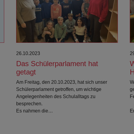
Weiterlesen
26.10.2023
2
Das Schülerparlament hat
W
getagt
H
Am Freitag, den 20.10.2023, hat sich unser
W
Schülerparlament getroffen, um wichtige
g
Angelegenheiten des Schulalltags zu
F
besprechen.
Es nahmen die…
E