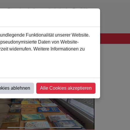
Gemeinschaftsgrundschule der Stadt Kamen
0 23 07 - 94 41 60
verwaltung
@
als-kamen.de
rundlegende Funktionalität unserer Website.
n pseudonymisierte Daten von Website-
eit widerrufen. Weitere Informationen zu
okies ablehnen
Alle Cookies akzeptieren